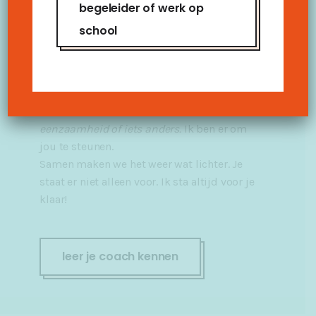
begeleider of werk op
weet hoe.
school
Als coach loop ik naast je, luister ik écht naar
jouw verhaal, zonder oordeel. Samen zoeken
we jouw weg, op jouw tempo en wanneer jij
eraan toe bent.
Waar je ook mee zit; niemand
die luistert, zelfvertrouwen, school,
eenzaamheid of iets anders.
Ik ben er om
jou te steunen.
Samen maken we het weer wat lichter. Je
staat er niet alleen voor. Ik sta altijd voor je
klaar!
leer je coach kennen