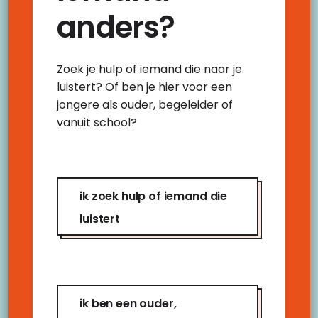
anders?
Zoek je hulp of iemand die naar je
luistert? Of ben je hier voor een
jongere als ouder, begeleider of
Een coach is jouw steuntje in
vanuit school?
de rug!
Hé, ik ben er
voor jou
ik zoek hulp of iemand die
luistert
We hebben allemaal wel eens van die dagen…
Vol zorgen, stress of gewoon een beetje
onzekerheid.
Jouw coach
is er voor je. Maar
ook wanneer je staat te popelen om de
ik ben een ouder,
volgende stap te zetten, maar je niet precies