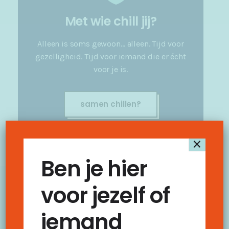
Met wie chill jij?
Alleen is soms gewoon… alleen. Tijd voor
gezelligheid. Tijd voor iemand die er écht
voor je is.
samen chillen?
×
Ben je hier
voor jezelf of
iemand