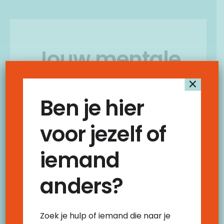
Jouw mentale
steuntje in de
×
Ben je hier
rug. Of die rug
voor jezelf of
om even op te
iemand
leunen.
anders?
Dat zijn onze coaches! Soms zit je vast. In je
Zoek je hulp of iemand die naar je
hoofd. In je leven. Dan is het fijn als je met