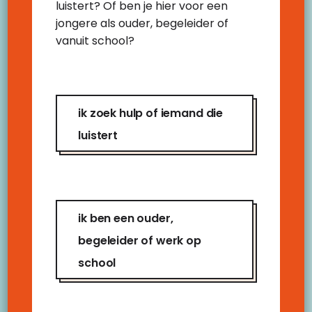
luistert? Of ben je hier voor een
iemand kan praten die je écht snapt. Dat
jongere als ouder, begeleider of
lucht op. Geeft rust. En helpt je verder.
vanuit school?
praat met iemand die je écht
snapt
ik zoek hulp of iemand die
luistert
ik ben een ouder,
begeleider of werk op
school