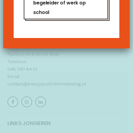
begeleider of werk op
INFO
school
Postadres
Postbus 91 6190 AB Beek
Telefoon
046 750 84 10
Email
contact@knooppuntinformelezorg.nl
LINKS JONGEREN